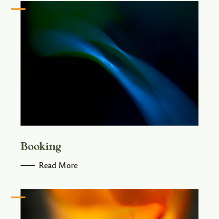
Booking
Read More
S
e
a