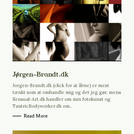
n
t
e
n
t
Jørgen-Brandt.dk
Jorgen-Brandt.dk (click for at åbne) er mest
tænkt som at omhandle mig og det jeg gør, mens
Sensual-Art.dk handler om min fotokunst og
TantricBodyworker.dk om..
Read More