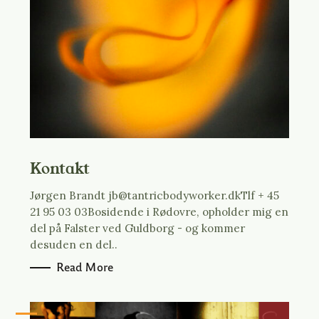
Tryk på Esc for at fortryde.
r
c
h
f
o
r
:
Kontakt
Jørgen Brandt jb@tantricbodyworker.dkTlf + 45
21 95 03 03Bosidende i Rødovre, opholder mig en
del på Falster ved Guldborg - og kommer
desuden en del..
Read More