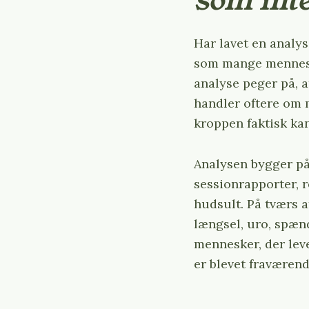
som int
Har lavet en analys
som mange menneske
analyse peger på, 
handler oftere om 
kroppen faktisk ka
Analysen bygger på
sessionrapporter, 
hudsult. På tværs a
længsel, uro, spæn
mennesker, der leve
er blevet fraværend
S
e
a