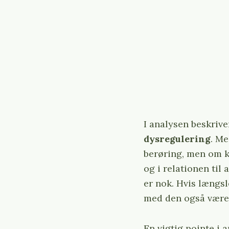
r
c
h
f
o
r
:
I analysen beskriv
dysregulering
. Me
berøring, men om ko
og i relationen til
er nok. Hvis længsl
med den også være
En vigtig pointe i 