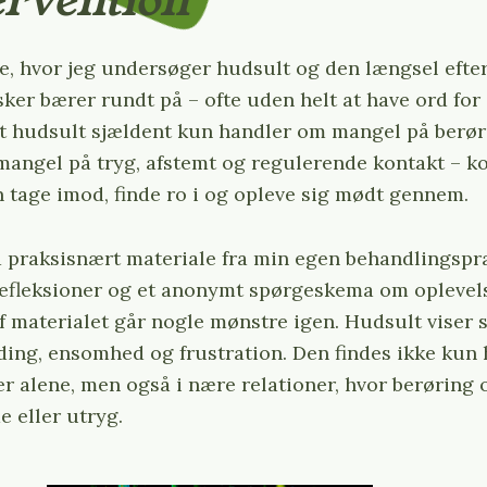
ervention
e, hvor jeg undersøger hudsult og den længsel efter
r bærer rundt på – ofte uden helt at have ord for
at hudsult sjældent kun handler om mangel på berør
mangel på tryg, afstemt og regulerende kontakt – k
n tage imod, finde ro i og opleve sig mødt gennem.
 praksisnært materiale fra min egen behandlingspra
refleksioner og et anonymt spørgeskema om oplevel
f materialet går nogle mønstre igen. Hudsult viser 
ding, ensomhed og frustration. Den findes ikke kun
r alene, men også i nære relationer, hvor berøring 
e eller utryg.