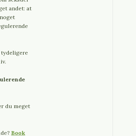
get andet: at
 noget
regulerende
 tydeligere
iv.
gulerende
 er du meget
åde?
Book