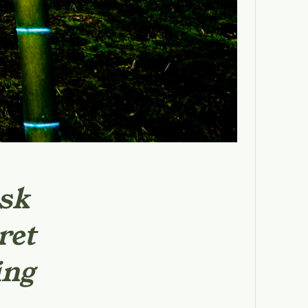
isk
ret
ing