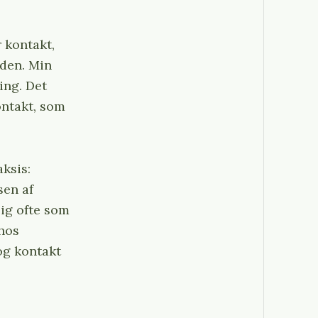
 kontakt,
 den. Min
ing. Det
ontakt, som
ksis:
sen af
sig ofte som
 hos
og kontakt