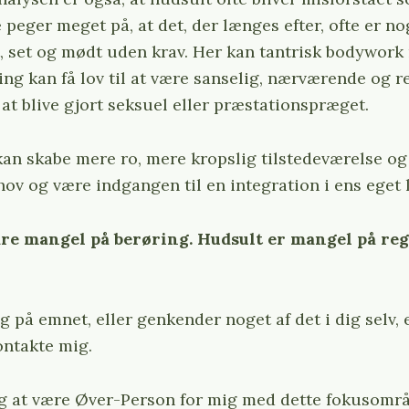
e peger meget på, at det, der længes efter, ofte er no
t, set og mødt uden krav. Her kan tantrisk bodywork
ring kan få lov til at være sanselig, nærværende og 
t blive gjort seksuel eller præstationspræget.
an skabe mere ro, mere kropslig tilstedeværelse og
hov og være indgangen til en integration i ens eget l
are mangel på berøring. Hudsult er mangel på re
g på emnet, eller genkender noget af det i dig selv,
ontakte mig.
g at være Øver-Person for mig med dette fokusomr