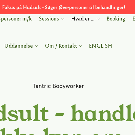
Fokus på Hudsult - Søger Øve-personer til behandlinger!
-personer m/k
Sessions
Hvad er …
Booking
E
Uddannelse
Om / Kontakt
ENGLISH
Tantric Bodyworker
sult – handl