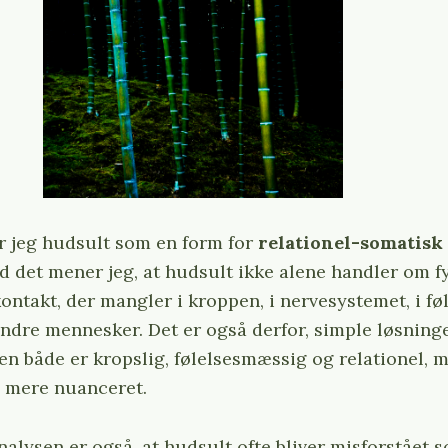
Tryk på Esc for at fortryde.
er jeg hudsult som en form for
relationel-somatisk
d det mener jeg, at hudsult ikke alene handler om f
ntakt, der mangler i kroppen, i nervesystemet, i føl
 andre mennesker. Det er også derfor, simple løsninge
en både er kropslig, følelsesmæssig og relationel, 
 mere nuanceret.
analysen er også, at hudsult ofte bliver misforstået 