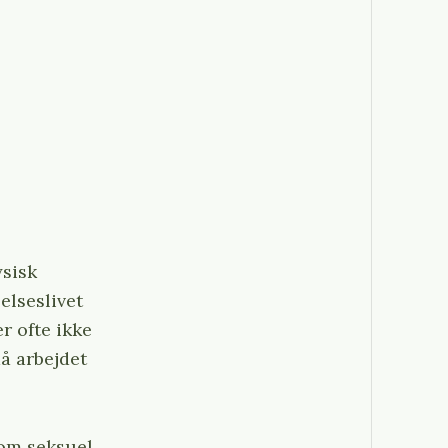
ysisk
elseslivet
r ofte ikke
må arbejdet
som seksuel