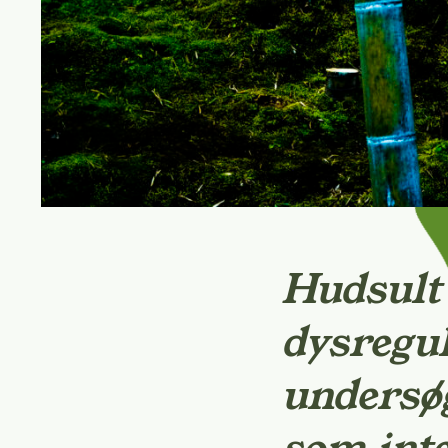
Hudsult
dysregul
undersøg