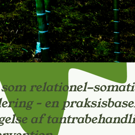
 som relationel-somat
ering – en praksisbase
else af tantrabehandl