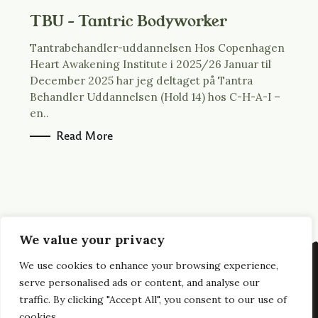
TBU – Tantric Bodyworker
Tantrabehandler-uddannelsen Hos Copenhagen
Heart Awakening Institute i 2025/26 Januar til
December 2025 har jeg deltaget på Tantra
Behandler Uddannelsen (Hold 14) hos C-H-A-I –
en..
Read More
We value your privacy
We use cookies to enhance your browsing experience,
© 2026 TantricBodyworker.dk. All images © 2026
serve personalised ads or content, and analyse our
traffic. By clicking "Accept All", you consent to our use of
Jørgen Brandt, Sensual-Art.dk
cookies.