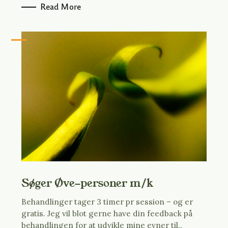
Read More
S
e
a
Tryk på Esc for at fortryde.
r
c
Søger Øve-personer m/k
h
Behandlinger tager 3 timer pr session – og er
f
gratis. Jeg vil blot gerne have din feedback på
o
behandlingen for at udvikle mine evner til..