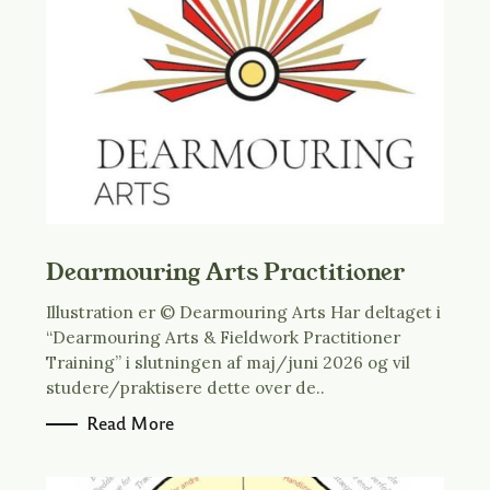
n
t
e
n
t
Dearmouring Arts Practitioner
Illustration er © Dearmouring Arts Har deltaget i
“Dearmouring Arts & Fieldwork Practitioner
Training” i slutningen af maj/juni 2026 og vil
studere/praktisere dette over de..
Read More