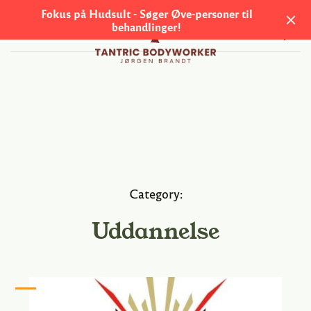
Fokus på Hudsult - Søger Øve-personer til
behandlinger!
M
e
n
u
S
k
Category:
i
Uddannelse
p
t
o
c
o